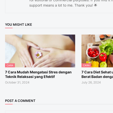
support means a lot to me. Thank you! 🌟
YOU MIGHT LIKE
CARA
CARA
7 Cara Mudah Mengatasi Stres dengan
7 Cara Diet Sehat
Teknik Relaksasi yang Efektif
Berat Badan deng
October 31, 2024
July 26, 2024
POST A COMMENT