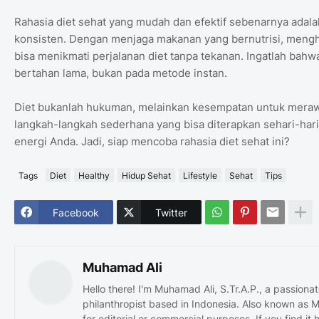
Rahasia diet sehat yang mudah dan efektif sebenarnya adal
konsisten. Dengan menjaga makanan yang bernutrisi, menghin
bisa menikmati perjalanan diet tanpa tekanan. Ingatlah bahw
bertahan lama, bukan pada metode instan.
Diet bukanlah hukuman, melainkan kesempatan untuk merawa
langkah-langkah sederhana yang bisa diterapkan sehari-hari
energi Anda. Jadi, siap mencoba rahasia diet sehat ini?
Tags
Diet
Healthy
Hidup Sehat
Lifestyle
Sehat
Tips
Facebook
Twitter
Muhamad Ali
Hello there! I'm Muhamad Ali, S.Tr.A.P., a passiona
philanthropist based in Indonesia. Also known as M
for editorial or commercial purposes. If you find it