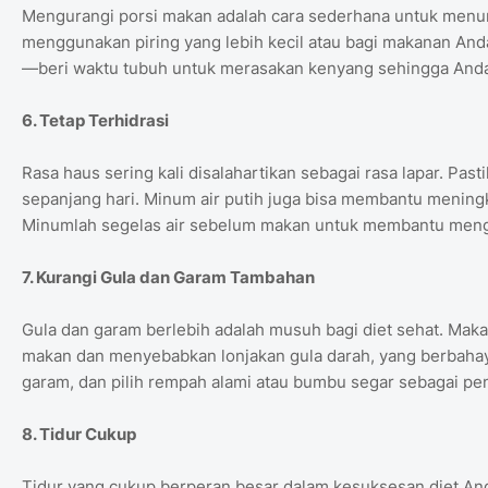
Mengurangi porsi makan adalah cara sederhana untuk menur
menggunakan piring yang lebih kecil atau bagi makanan And
—beri waktu tubuh untuk merasakan kenyang sehingga Anda
6. Tetap Terhidrasi
Rasa haus sering kali disalahartikan sebagai rasa lapar. Pas
sepanjang hari. Minum air putih juga bisa membantu menin
Minumlah segelas air sebelum makan untuk membantu mengu
7. Kurangi Gula dan Garam Tambahan
Gula dan garam berlebih adalah musuh bagi diet sehat. Mak
makan dan menyebabkan lonjakan gula darah, yang berbahaya
garam, dan pilih rempah alami atau bumbu segar sebagai p
8. Tidur Cukup
Tidur yang cukup berperan besar dalam kesuksesan diet Anda