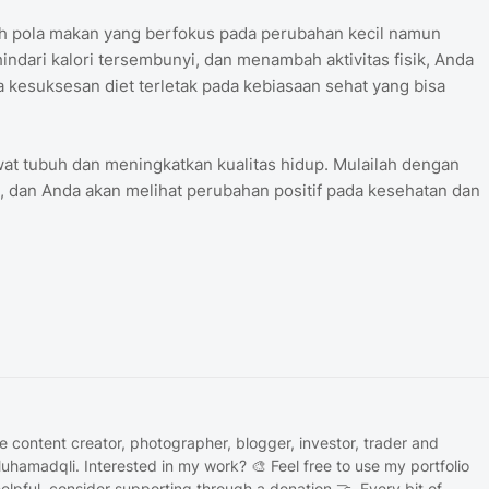
ah pola makan yang berfokus pada perubahan kecil namun
dari kalori tersembunyi, dan menambah aktivitas fisik, Anda
a kesuksesan diet terletak pada kebiasaan sehat yang bisa
t tubuh dan meningkatkan kualitas hidup. Mulailah dengan
, dan Anda akan melihat perubahan positif pada kesehatan dan
te content creator, photographer, blogger, investor, trader and
uhamadqli. Interested in my work? 🎨 Feel free to use my portfolio
 helpful, consider supporting through a donation 🤝. Every bit of