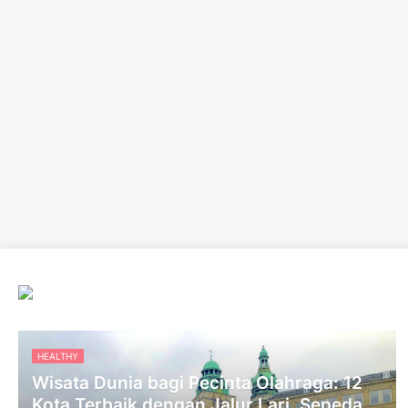
HEALTHY
Wisata Dunia bagi Pecinta Olahraga: 12
Kota Terbaik dengan Jalur Lari, Sepeda,