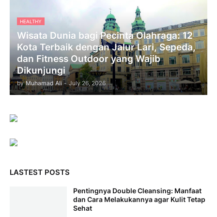
HEALTHY
Wisata Dunia bagi Pecinta Olahraga: 12
Kota Terbaik dengan Jalur Lari, Sepeda,
dan Fitness Outdoor yang Wajib
Dikunjungi
by
Muhamad Ali
-
July 26, 2026
LASTEST POSTS
Pentingnya Double Cleansing: Manfaat
dan Cara Melakukannya agar Kulit Tetap
Sehat