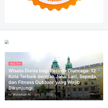
HEALTHY
Wisata Dunia bagi Pecinta Olahraga: 12
Kota Terbaik dengan Jalur Lari, Sepeda,
dan Fitness Outdoor yang Wajib
Dikunjungi
by
Muhamad Ali
-
July 26, 2026