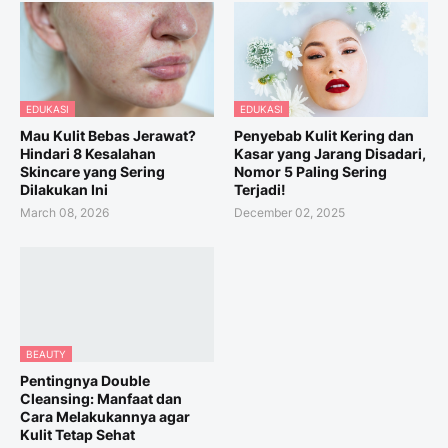
EDUKASI
EDUKASI
Mau Kulit Bebas Jerawat?
Penyebab Kulit Kering dan
Hindari 8 Kesalahan
Kasar yang Jarang Disadari,
Skincare yang Sering
Nomor 5 Paling Sering
Dilakukan Ini
Terjadi!
March 08, 2026
December 02, 2025
BEAUTY
Pentingnya Double
Cleansing: Manfaat dan
Cara Melakukannya agar
Kulit Tetap Sehat