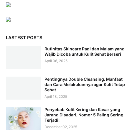
LASTEST POSTS
Rutinitas Skincare Pagi dan Malam yang
Wajib Dicoba untuk Kulit Sehat Berseri
April 06, 2025
Pentingnya Double Cleansing: Manfaat
dan Cara Melakukannya agar Kulit Tetap
Sehat
April 13, 2025
Penyebab Kulit Kering dan Kasar yang
Jarang Disadari, Nomor 5 Paling Sering
Terjadi!
December 02, 2025