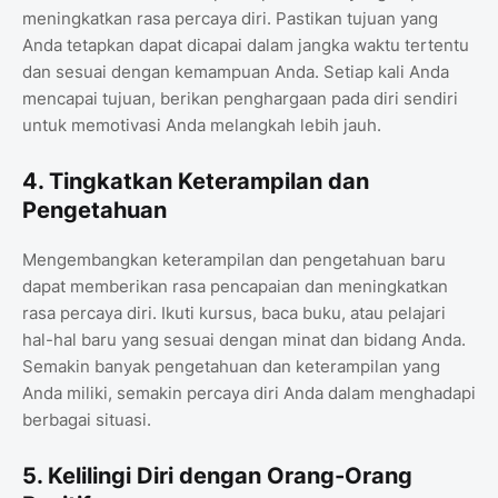
meningkatkan rasa percaya diri. Pastikan tujuan yang
Anda tetapkan dapat dicapai dalam jangka waktu tertentu
dan sesuai dengan kemampuan Anda. Setiap kali Anda
mencapai tujuan, berikan penghargaan pada diri sendiri
untuk memotivasi Anda melangkah lebih jauh.
4. Tingkatkan Keterampilan dan
Pengetahuan
Mengembangkan keterampilan dan pengetahuan baru
dapat memberikan rasa pencapaian dan meningkatkan
rasa percaya diri. Ikuti kursus, baca buku, atau pelajari
hal-hal baru yang sesuai dengan minat dan bidang Anda.
Semakin banyak pengetahuan dan keterampilan yang
Anda miliki, semakin percaya diri Anda dalam menghadapi
berbagai situasi.
5. Kelilingi Diri dengan Orang-Orang