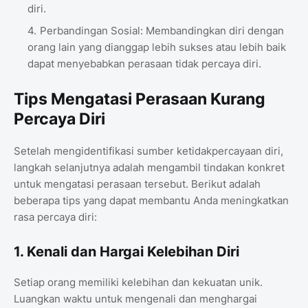
diri.
Perbandingan Sosial: Membandingkan diri dengan
orang lain yang dianggap lebih sukses atau lebih baik
dapat menyebabkan perasaan tidak percaya diri.
Tips Mengatasi Perasaan Kurang
Percaya Diri
Setelah mengidentifikasi sumber ketidakpercayaan diri,
langkah selanjutnya adalah mengambil tindakan konkret
untuk mengatasi perasaan tersebut. Berikut adalah
beberapa tips yang dapat membantu Anda meningkatkan
rasa percaya diri:
1. Kenali dan Hargai Kelebihan Diri
Setiap orang memiliki kelebihan dan kekuatan unik.
Luangkan waktu untuk mengenali dan menghargai