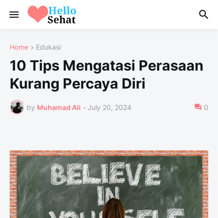
Home
Edukasi
10 Tips Mengatasi Perasaan
Kurang Percaya Diri
by
Muhamad Ali
-
July 20, 2024
0