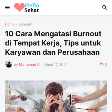
Home
Burnout
10 Cara Mengatasi Burnout
di Tempat Kerja, Tips untuk
Karyawan dan Perusahaan
by
Muhamad Ali
-
June 17, 2024
0