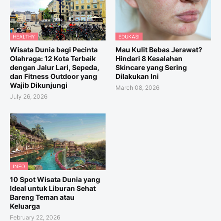
HEALTHY
EDUKASI
Wisata Dunia bagi Pecinta
Mau Kulit Bebas Jerawat?
Olahraga: 12 Kota Terbaik
Hindari 8 Kesalahan
dengan Jalur Lari, Sepeda,
Skincare yang Sering
dan Fitness Outdoor yang
Dilakukan Ini
Wajib Dikunjungi
March 08, 2026
July 26, 2026
INFO
10 Spot Wisata Dunia yang
Ideal untuk Liburan Sehat
Bareng Teman atau
Keluarga
February 22, 2026