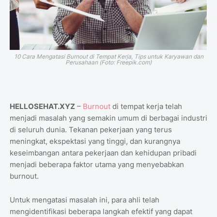
10 Cara Mengatasi Burnout di Tempat Kerja, Tips untuk Karyawan dan
Perusahaan (Foto: Freepik.com)
HELLOSEHAT.XYZ
–
Burnout
di tempat kerja telah
menjadi masalah yang semakin umum di berbagai industri
di seluruh dunia. Tekanan pekerjaan yang terus
meningkat, ekspektasi yang tinggi, dan kurangnya
keseimbangan antara pekerjaan dan kehidupan pribadi
menjadi beberapa faktor utama yang menyebabkan
burnout.
Untuk mengatasi masalah ini, para ahli telah
mengidentifikasi beberapa langkah efektif yang dapat