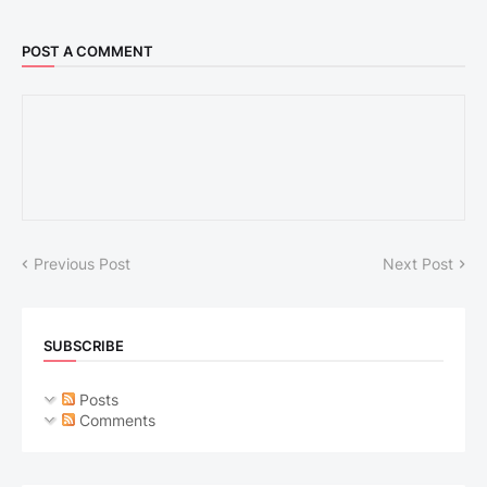
POST A COMMENT
Previous Post
Next Post
SUBSCRIBE
Posts
Comments