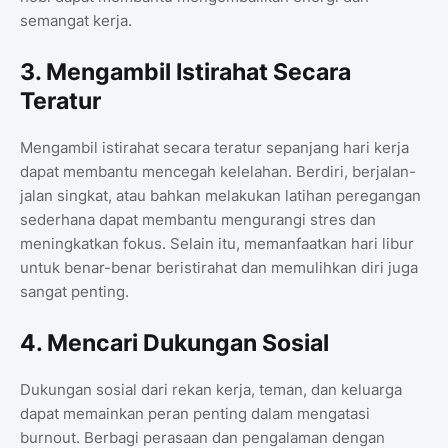
semangat kerja.
3. Mengambil Istirahat Secara
Teratur
Mengambil istirahat secara teratur sepanjang hari kerja
dapat membantu mencegah kelelahan. Berdiri, berjalan-
jalan singkat, atau bahkan melakukan latihan peregangan
sederhana dapat membantu mengurangi stres dan
meningkatkan fokus. Selain itu, memanfaatkan hari libur
untuk benar-benar beristirahat dan memulihkan diri juga
sangat penting.
4. Mencari Dukungan Sosial
Dukungan sosial dari rekan kerja, teman, dan keluarga
dapat memainkan peran penting dalam mengatasi
burnout. Berbagi perasaan dan pengalaman dengan