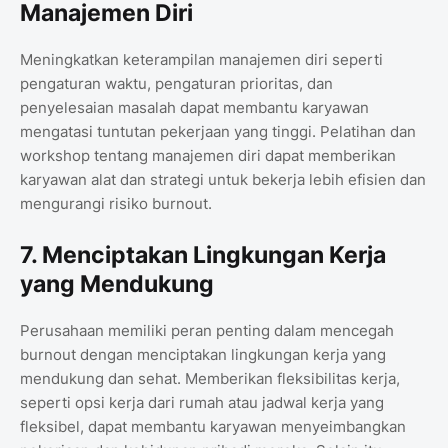
Manajemen Diri
Meningkatkan keterampilan manajemen diri seperti
pengaturan waktu, pengaturan prioritas, dan
penyelesaian masalah dapat membantu karyawan
mengatasi tuntutan pekerjaan yang tinggi. Pelatihan dan
workshop tentang manajemen diri dapat memberikan
karyawan alat dan strategi untuk bekerja lebih efisien dan
mengurangi risiko burnout.
7. Menciptakan Lingkungan Kerja
yang Mendukung
Perusahaan memiliki peran penting dalam mencegah
burnout dengan menciptakan lingkungan kerja yang
mendukung dan sehat. Memberikan fleksibilitas kerja,
seperti opsi kerja dari rumah atau jadwal kerja yang
fleksibel, dapat membantu karyawan menyeimbangkan