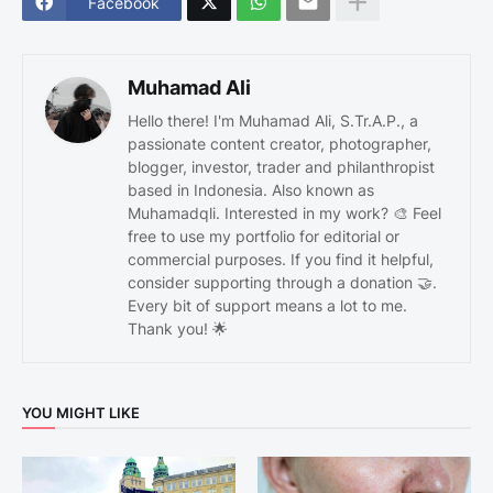
Facebook
Muhamad Ali
Hello there! I'm Muhamad Ali, S.Tr.A.P., a
passionate content creator, photographer,
blogger, investor, trader and philanthropist
based in Indonesia. Also known as
Muhamadqli. Interested in my work? 🎨 Feel
free to use my portfolio for editorial or
commercial purposes. If you find it helpful,
consider supporting through a donation 🤝.
Every bit of support means a lot to me.
Thank you! 🌟
YOU MIGHT LIKE