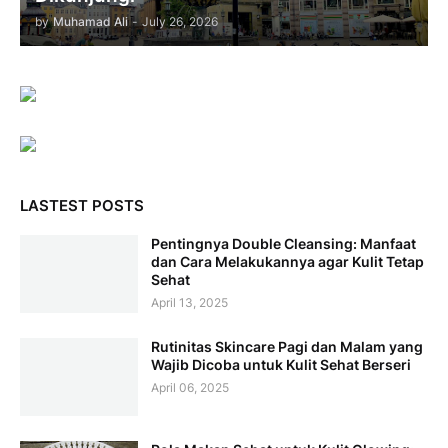
by
Muhamad Ali
-
July 26, 2026
LASTEST POSTS
Pentingnya Double Cleansing: Manfaat
dan Cara Melakukannya agar Kulit Tetap
Sehat
April 13, 2025
Rutinitas Skincare Pagi dan Malam yang
Wajib Dicoba untuk Kulit Sehat Berseri
April 06, 2025